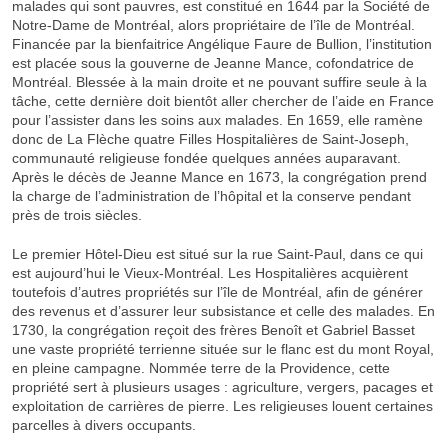
malades qui sont pauvres, est constitué en 1644 par la Société de
Notre-Dame de Montréal, alors propriétaire de l’île de Montréal.
Financée par la bienfaitrice Angélique Faure de Bullion, l’institution
est placée sous la gouverne de Jeanne Mance, cofondatrice de
Montréal. Blessée à la main droite et ne pouvant suffire seule à la
tâche, cette dernière doit bientôt aller chercher de l’aide en France
pour l’assister dans les soins aux malades. En 1659, elle ramène
donc de La Flèche quatre Filles Hospitalières de Saint-Joseph,
communauté religieuse fondée quelques années auparavant.
Après le décès de Jeanne Mance en 1673, la congrégation prend
la charge de l’administration de l’hôpital et la conserve pendant
près de trois siècles.
Le premier Hôtel-Dieu est situé sur la rue Saint-Paul, dans ce qui
est aujourd’hui le Vieux-Montréal. Les Hospitalières acquièrent
toutefois d’autres propriétés sur l’île de Montréal, afin de générer
des revenus et d’assurer leur subsistance et celle des malades. En
1730, la congrégation reçoit des frères Benoît et Gabriel Basset
une vaste propriété terrienne située sur le flanc est du mont Royal,
en pleine campagne. Nommée terre de la Providence, cette
propriété sert à plusieurs usages : agriculture, vergers, pacages et
exploitation de carrières de pierre. Les religieuses louent certaines
parcelles à divers occupants.