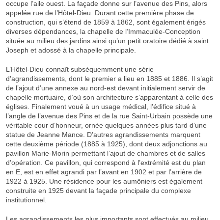
occupe l’aile ouest. La façade donne sur l’avenue des Pins, alors
appelée rue de l’Hôtel-Dieu. Durant cette première phase de
construction, qui s’étend de 1859 à 1862, sont également érigés
diverses dépendances, la chapelle de l’Immaculée-Conception
située au milieu des jardins ainsi qu’un petit oratoire dédié à saint
Joseph et adossé à la chapelle principale.
L’Hôtel-Dieu connaît subséquemment une série
d’agrandissements, dont le premier a lieu en 1885 et 1886. Il s’agit
de l’ajout d’une annexe au nord-est devant initialement servir de
chapelle mortuaire, d’où son architecture s’apparentant à celle des
églises. Finalement voué à un usage médical, l’édifice situé à
l’angle de l’avenue des Pins et de la rue Saint-Urbain possède une
véritable cour d’honneur, ornée quelques années plus tard d’une
statue de Jeanne Mance. D’autres agrandissements marquent
cette deuxième période (1885 à 1925), dont deux adjonctions au
pavillon Marie-Morin permettant l’ajout de chambres et de salles
d’opération. Ce pavillon, qui correspond à l’extrémité est du plan
en E, est en effet agrandi par l’avant en 1902 et par l’arrière de
1922 à 1925. Une résidence pour les aumôniers est également
construite en 1925 devant la façade principale du complexe
institutionnel.
Les agrandissements les plus importants sont effectués au milieu