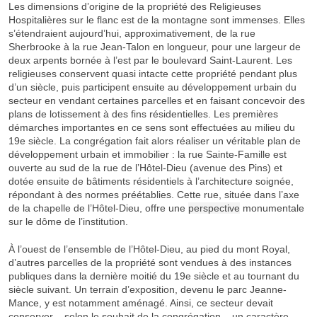
Les dimensions d’origine de la propriété des Religieuses
Hospitalières sur le flanc est de la montagne sont immenses. Elles
s’étendraient aujourd’hui, approximativement, de la rue
Sherbrooke à la rue Jean-Talon en longueur, pour une largeur de
deux arpents bornée à l’est par le boulevard Saint-Laurent. Les
religieuses conservent quasi intacte cette propriété pendant plus
d’un siècle, puis participent ensuite au développement urbain du
secteur en vendant certaines parcelles et en faisant concevoir des
plans de lotissement à des fins résidentielles. Les premières
démarches importantes en ce sens sont effectuées au milieu du
19e siècle. La congrégation fait alors réaliser un véritable plan de
développement urbain et immobilier : la rue Sainte-Famille est
ouverte au sud de la rue de l’Hôtel-Dieu (avenue des Pins) et
dotée ensuite de bâtiments résidentiels à l’architecture soignée,
répondant à des normes préétablies. Cette rue, située dans l’axe
de la chapelle de l’Hôtel-Dieu, offre une
perspective
monumentale
sur le dôme de l’institution.
À l’ouest de l’ensemble de l’Hôtel-Dieu, au pied du mont Royal,
d’autres parcelles de la propriété sont vendues à des instances
publiques dans la dernière moitié du 19e siècle et au tournant du
siècle suivant. Un terrain d’exposition, devenu le parc Jeanne-
Mance, y est notamment aménagé. Ainsi, ce secteur devait
conserver – selon le souhait de la congrégation – un caractère