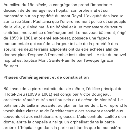
Au milieu du 19e siècle, la congrégation prend l’importante
décision de déménager son hôpital, son orphelinat et son
monastère sur sa propriété du mont Royal. L’exiguïté des locaux
sur la rue Saint-Paul ainsi que l’environnement pollué et surpeuplé
de la ville, qui sied mal à un hôpital et à un monastère de sœurs
cloîtrées, motivent ce déménagement. Le nouveau bâtiment, érigé
de 1859 à 1861 et orienté est-ouest, possède une façade
monumentale qui excède la largeur initiale de la propriété des
sœurs; les deux terrains adjacents ont dû être achetés afin de
donner plus d’espace à l’ensemble institutionnel. Le site du nouvel
hôpital est baptisé Mont Sainte-Famille par l’évêque Ignace
Bourget.
Phases d'aménagement et de construction
Bâti avec de la pierre extraite du site même, l’édifice principal de
l’Hôtel-Dieu (1859 à 1861) est conçu par Victor Bourgeau,
architecte réputé et très actif au sein du diocèse de Montréal. Le
bâtiment de taille imposante, au plan en forme de « E », reprend le
vocabulaire classique de l’architecture alors souvent associé aux
couvents et aux institutions religieuses. L’aile centrale, coiffée d’un
dôme, abrite la chapelle ainsi qu’un orphelinat dans la partie
arrière. L’hôpital loge dans la partie est tandis que le monastère