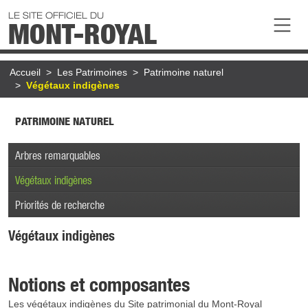
Aller au contenu principal
LE SITE OFFICIEL DU
MONT-ROYAL
Fil d'Ariane
Accueil
Les Patrimoines
Patrimoine naturel
Végétaux indigènes
PATRIMOINE NATUREL
Arbres remarquables
Végétaux indigènes
Priorités de recherche
Végétaux indigènes
Notions et composantes
Les végétaux indigènes du Site patrimonial du Mont-Royal