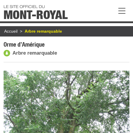
Aller au contenu principal
LE SITE OFFICIEL DU
MONT-ROYAL
Fil d'Ariane
Accueil
Arbre remarquable
Orme d’Amérique
Arbre remarquable