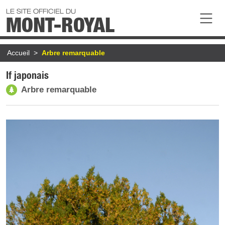
Aller au contenu principal
LE SITE OFFICIEL DU
MONT-ROYAL
Fil d'Ariane
Accueil
Arbre remarquable
If japonais
Arbre remarquable