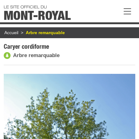
Aller au contenu principal
LE SITE OFFICIEL DU
MONT-ROYAL
Fil d'Ariane
Accueil
Arbre remarquable
Caryer cordiforme
Arbre remarquable