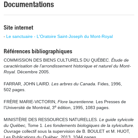
Documentations
Site internet
Le sanctuaire - L'Oratoire Saint-Joseph du Mont-Royal
Références bibliographiques
COMMISSION DES BIENS CULTURELS DU QUÉBEC.
Étude de
caractérisation de l’arrondissement historique et naturel du Mont-
Royal.
Décembre 2005.
FARRAR, JOHN LAIRD.
Les arbres du Canada.
Fides, 1996,
502 pages.
FRÈRE MARIE-VICTORIN,
Flore laurentienne.
Les Presses de
e
l’Université de Montréal, 3
édition, 1995, 1083 pages.
MINISTÈRE DES RESSOURCES NATURELLES.
Le guide sylvicole
du Québec,
Tome 1.
Les fondements biologiques de la sylviculture.
O
uvrage collectif sous la supervision de B. BOULET et M. HUOT,
Les Publications du Québec,
2013,
1044 pages.