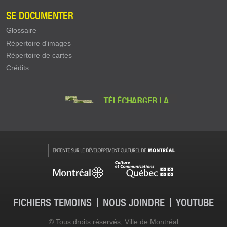
SE DOCUMENTER
Glossaire
Répertoire d'images
Répertoire de cartes
Crédits
FICHIERS TÉMOINS
NOUS JOINDRE
YOUTUBE
Contact - pied de page
© Tous droits réservés, Ville de Montréal