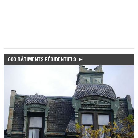
UNE NOUVELLE VISION
Montréal, sans la montagne, ne serait pas vraiment Montréal.
La protection et la
mise en valeur
du
paysage
font maintenant
partie des approches contemporaine
600 BÂTIMENTS RÉSIDENTIELS