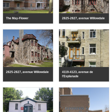
The May-Flower
2825-2827, avenue Willowdale
2825-2827, avenue Willowdale
4119-4123, avenue de
l'Esplanade