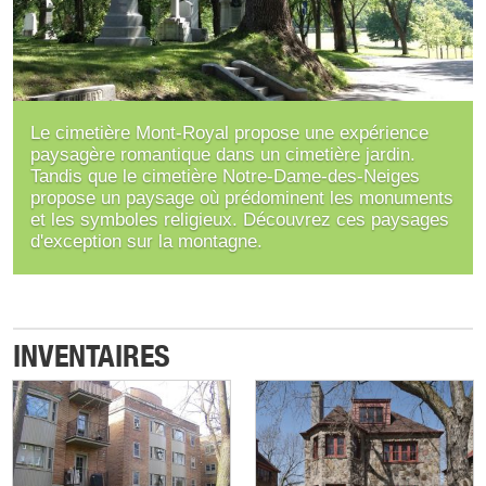
Le cimetière Mont-Royal propose une expérience
paysagère romantique dans un cimetière jardin.
Tandis que le cimetière Notre-Dame-des-Neiges
propose un paysage où prédominent les monuments
et les symboles religieux. Découvrez ces paysages
d'exception sur la montagne.
INVENTAIRES