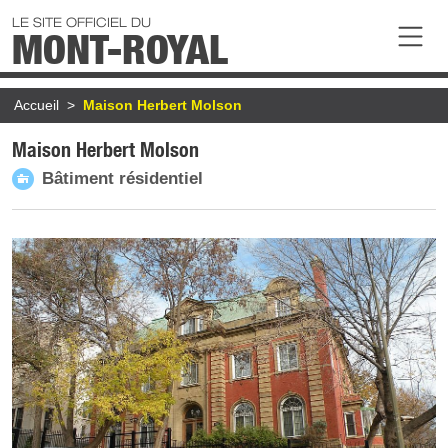
Aller au contenu principal
LE SITE OFFICIEL DU
MONT-ROYAL
Fil d'Ariane
Accueil
Maison Herbert Molson
Maison Herbert Molson
Bâtiment résidentiel