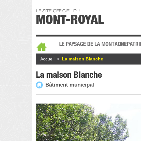
Aller au contenu principal
LE SITE OFFICIEL DU
MONT-ROYAL
Menu global
ACCUEIL
LE PAYSAGE DE LA MONTAGNE
LES PATR
Fil d'Ariane
Accueil
La maison Blanche
La maison Blanche
Bâtiment municipal