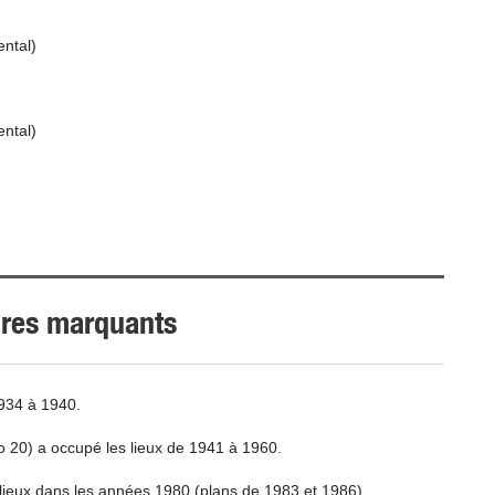
ental)
ental)
aires marquants
1934 à 1940.
o 20) a occupé les lieux de 1941 à 1960.
lieux dans les années 1980 (plans de 1983 et 1986).