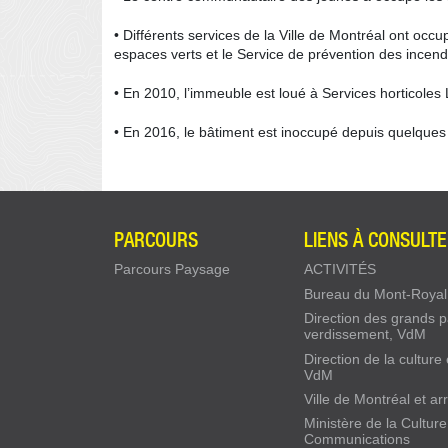
• Différents services de la Ville de Montréal ont occu
espaces verts et le Service de prévention des incend
• En 2010, l’immeuble est loué à Services horticole
• En 2016, le bâtiment est inoccupé depuis quelque
PARCOURS
LIENS À CONSULT
Parcours Paysage
ACTIVITÉS
Bureau du Mont-Royal
Direction des grands p
verdissement, VdM
Direction de la culture
VdM
Ville de Montréal et a
Ministère de la Culture
Communications