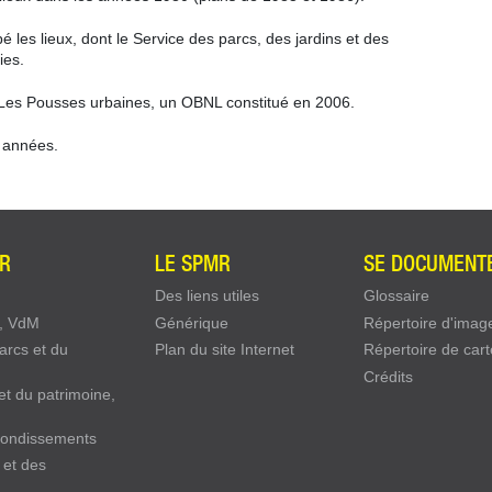
pé les lieux, dont le Service des parcs, des jardins et des
ies.
s Les Pousses urbaines, un OBNL constitué en 2006.
s années.
ER
LE SPMR
SE DOCUMENT
Des liens utiles
Glossaire
, VdM
Générique
Répertoire d'imag
arcs et du
Plan du site Internet
Répertoire de cart
Crédits
 et du patrimoine,
rrondissements
 et des