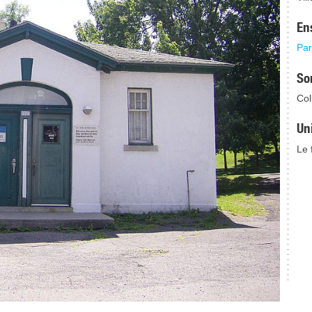
En
Par
So
Col
Un
Le 