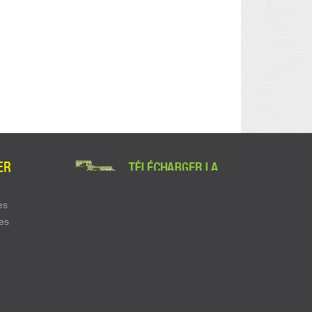
ER
es
es