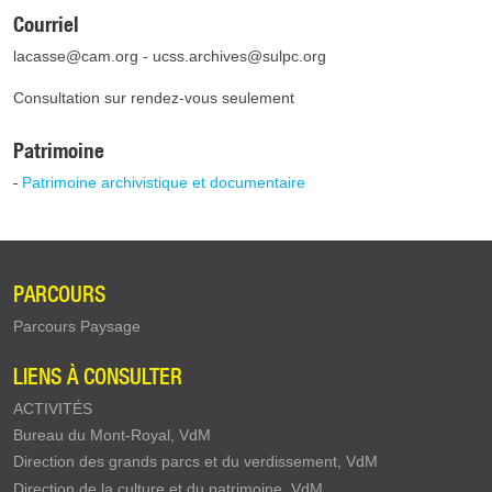
Courriel
lacasse@cam.org
-
ucss.archives@sulpc.org
Consultation sur rendez-vous seulement
Patrimoine
Patrimoine archivistique et documentaire
PARCOURS
Parcours Paysage
LIENS À CONSULTER
ACTIVITÉS
Bureau du Mont-Royal, VdM
Direction des grands parcs et du verdissement, VdM
Direction de la culture et du patrimoine, VdM