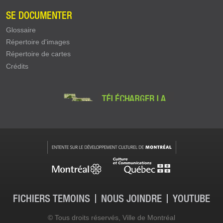
SE DOCUMENTER
Glossaire
Répertoire d'images
Répertoire de cartes
Crédits
FICHIERS TÉMOINS
NOUS JOINDRE
YOUTUBE
Contact - pied de page
© Tous droits réservés, Ville de Montréal