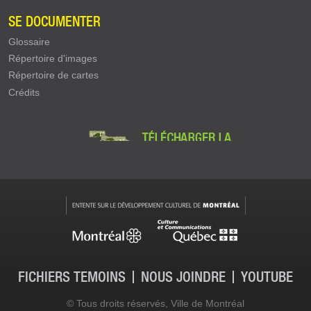
SE DOCUMENTER
Glossaire
Répertoire d'images
Répertoire de cartes
Crédits
FICHIERS TÉMOINS
NOUS JOINDRE
YOUTUBE
Contact - pied de page
© Tous droits réservés, Ville de Montréal