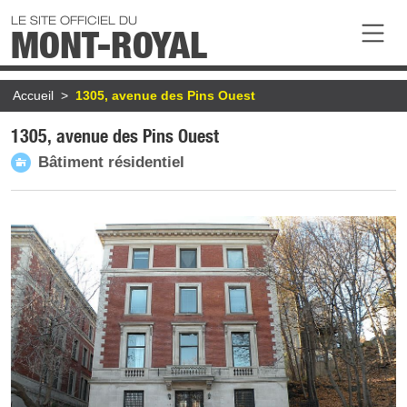
Aller au contenu principal
LE SITE OFFICIEL DU
MONT-ROYAL
Fil d'Ariane
Accueil
1305, avenue des Pins Ouest
1305, avenue des Pins Ouest
Bâtiment résidentiel