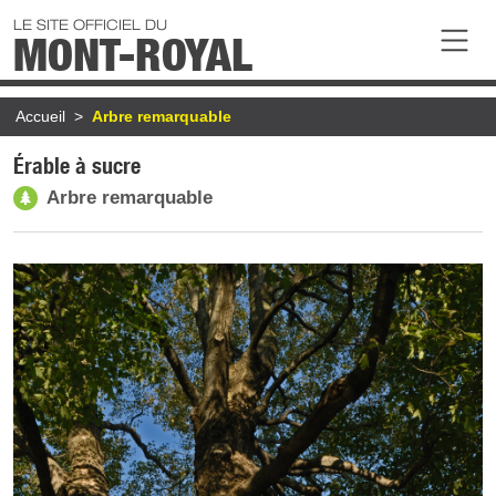
Aller au contenu principal
LE SITE OFFICIEL DU
MONT-ROYAL
Fil d'Ariane
Accueil
Arbre remarquable
Érable à sucre
Arbre remarquable