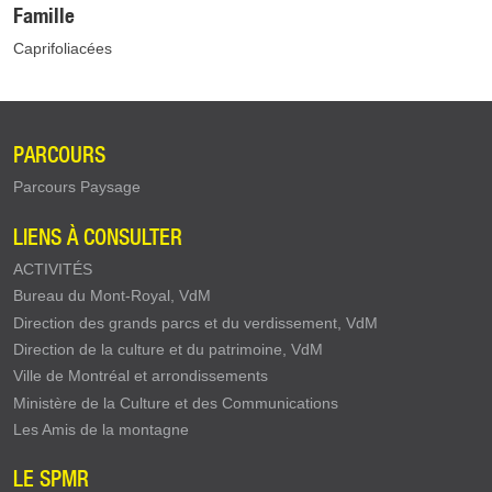
Famille
Caprifoliacées
PARCOURS
Parcours Paysage
LIENS À CONSULTER
ACTIVITÉS
Bureau du Mont-Royal, VdM
Direction des grands parcs et du verdissement, VdM
Direction de la culture et du patrimoine, VdM
Ville de Montréal et arrondissements
Ministère de la Culture et des Communications
Les Amis de la montagne
LE SPMR