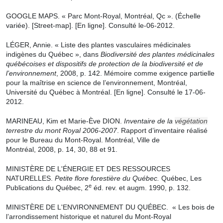
GOOGLE MAPS. « Parc Mont-Royal, Montréal, Qc ». (Échelle
variée). [Street-map].
[
En ligne
].
Consulté le-06-2012.
LÉGER, Annie. « Liste des plantes vasculaires médicinales
indigènes du Québec », dans
Biodiversité des plantes médicinales
québécoises et dispositifs de protection de la biodiversité et de
l’environnement
,
2008,
p. 142. Mémoire comme exigence partielle
pour la maîtrise en science de l’environnement, Montréal,
Université du Québec à Montréal.
[En ligne].
Consulté le
17-06-
2012.
MARINEAU, Kim et
Marie-Ève
DION.
Inventaire de la
végétation
terrestre du mont Royal 2006-2007
. Rapport d’inventaire réalisé
pour le Bureau du Mont-Royal. Montréal, Ville de
Montréal,
2008,
p.
14, 30, 88 et 91.
MINISTÈRE DE L'ÉNERGIE ET DES RESSOURCES
NATURELLES.
Petite flore forestière du Québec.
Québec, Les
e
Publications du Québec,
2
éd. rev. et augm. 1990,
p.
132.
MINISTÈRE DE L'ENVIRONNEMENT DU QUÉBEC. « Les bois de
l’arrondissement historique et naturel du Mont-Royal